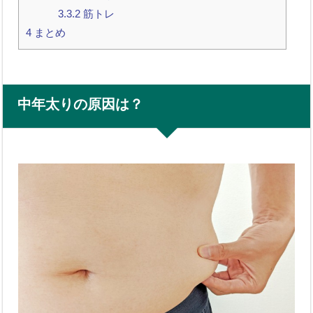
3.3.2
筋トレ
4
まとめ
中年太りの原因は？