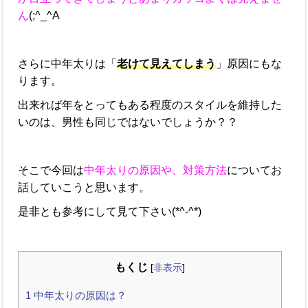
ん
(;^_^A
さらに中年太りは「
老けて見えてしまう
」原因にもな
ります。
出来れば年をとってもある程度のスタイルを維持した
いのは、男性も同じではないでしょうか？？
そこで今回は
中年太りの原因や、対策方法
についてお
話していこうと思います。
是非とも参考にして見て下さい(*^-^*)
もくじ
[
非表示
]
1
中年太りの原因は？