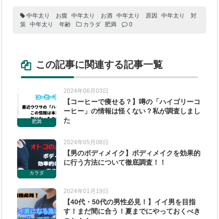
中年太り お腹
中年太り お酒
中年太り 原因
中年太り 対
策
中年太り 年齢
カラダ
肥満
0
この記事に関連する記事一覧
2024年06月03日
【コーヒーで痩せる？】噂の「ハイゴリーコ
ーヒー」の情報は怪くない？私が調査しまし
た
肥満
2024年05月08日
【男のボディメイク】ボディメイクを効果的
に行う方法について徹底調査！！
カラダ
2024年01月19日
【40代・50代の男性必見！】イイ男を目指
す！まだ間に合う！夏までにやっておくべき