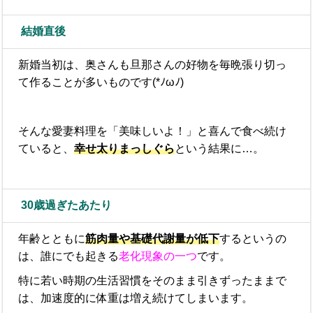
結婚直後
新婚当初は、奥さんも旦那さんの好物を毎晩張り切っ
て作ることが多いものです(*ﾉωﾉ)
そんな愛妻料理を「美味しいよ！」と喜んで食べ続け
ていると、
幸せ太りまっしぐら
という結果に…。
30歳過ぎたあたり
年齢とともに
筋肉量や基礎代謝量が低下
するというの
は、誰にでも起きる
老化現象の一つ
です。
特に若い時期の生活習慣をそのまま引きずったままで
は、加速度的に体重は増え続けてしまいます。