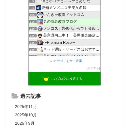
僕とポコチとエステとあなた
8位
愛知メンズエステ美女名鑑
9位
いんきゃ改造ドットコム
10位
男の悩み改善ブログ
11位
メンコス | 男40代からでも諦めないビューティマガジン
12位
美意識向上中！ 美男倶楽部活動記！
13位
〜Premium Rose〜
14位
ネット通販・サービスはおすすめ？口コミ評判情報局
15位
美肌作りにお金はかけるな！元三日坊主みかん肌大学生が１日た…
16位
このカテゴリを全て表示
KURUの子育て奮闘記
17位
参加する
Men's Salon.ZERO心斎橋店Blog
18位
このブログに投票する
過去記事
2025年11月
2025年10月
2025年9月