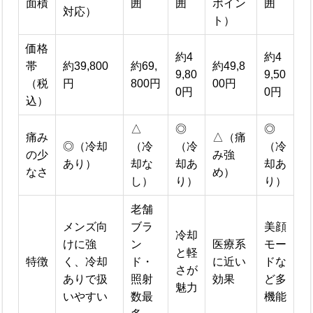
面積
囲
囲
ポイン
囲
対応）
ト）
価格
約4
約4
帯
約39,800
約69,
約49,8
9,80
9,50
（税
円
800円
00円
0円
0円
込）
△
◎
◎
痛み
△（痛
◎（冷却
（冷
（冷
（冷
の少
み強
あり）
却な
却あ
却あ
なさ
め）
し）
り）
り）
老舗
メンズ向
ブラ
美顔
冷却
けに強
ン
医療系
モー
と軽
特徴
く、冷却
ド・
に近い
ドな
さが
ありで扱
照射
効果
ど多
魅力
いやすい
数最
機能