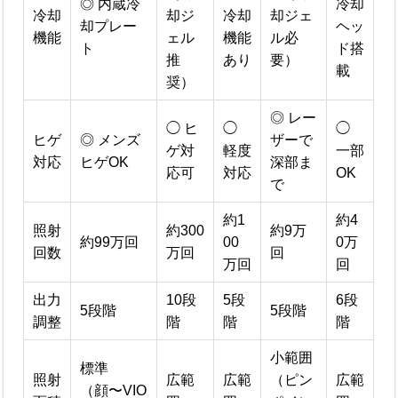
◎ 内蔵冷
冷却
冷却
却ジ
冷却
却ジェ
却プレー
ヘッ
機能
ェル
機能
ル必
ト
ド搭
推
あり
要）
載
奨）
◎ レー
◯ ヒ
◯
◯
ヒゲ
◎ メンズ
ザーで
ゲ対
軽度
一部
対応
ヒゲOK
深部ま
応可
対応
OK
で
約1
約4
照射
約300
約9万
約99万回
00
0万
回数
万回
回
万回
回
出力
10段
5段
6段
5段階
5段階
調整
階
階
階
小範囲
標準
照射
広範
広範
（ピン
広範
（顔〜VIO