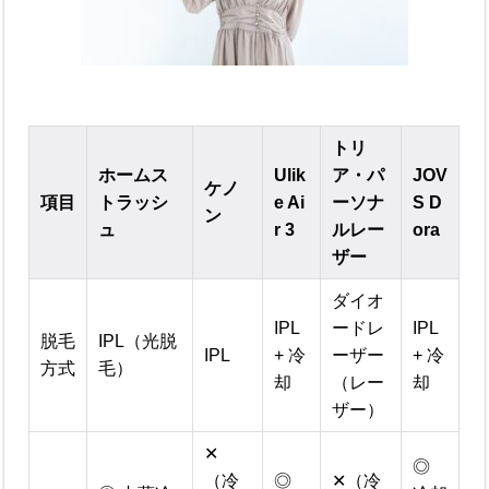
トリ
ホームス
Ulik
ア・パ
JOV
ケノ
項目
トラッシ
e Ai
ーソナ
S D
ン
ュ
r 3
ルレー
ora
ザー
ダイオ
IPL
ードレ
IPL
脱毛
IPL（光脱
IPL
+ 冷
ーザー
+ 冷
方式
毛）
却
（レー
却
ザー）
✕
◎
（冷
◎
✕（冷